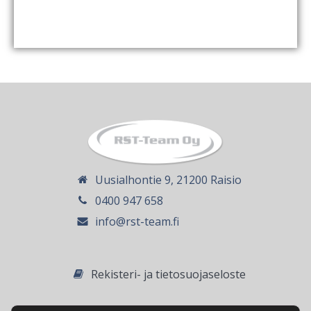
Uusialhontie 9, 21200 Raisio
0400 947 658
info@rst-team.fi
Rekisteri- ja tietosuojaseloste
© 2026 RST-Team Oy. Toteutus
Altivo Oy