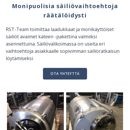
Monipuolisia säiliövaihtoehtoja
räätälöidysti
RST-Team toimittaa laadukkaat ja monikäyttöiset
säiliöt avaimet käteen -pakettina valmiiksi
asennettuina. Säiliövalikoimassa on useita eri
vaihtoehtoja asiakkaalle sopivimman säiliöratkaisun
löytämiseksi.
OTA YHTEYTTÄ